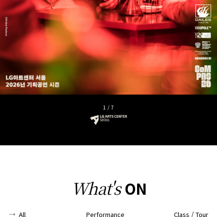
2
/
7
What's
ON
All
Performance
Class / Tour