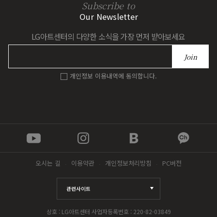
Subscribe to
Our Newsletter
LG아트센터의 다양한 소식을 가장 먼저 받아보세요
Join
개인정보 이용내역에 동의합니다.
유
인
네
카
튜
스
이
카
브
타
버
오
그
블
톡
램
로
채
그
널
오시는 길
이용약관
개인정보처리방침
PC버전
관련사이트
상호 : LG아트센터 사업자등록번호 : 220-82-03849