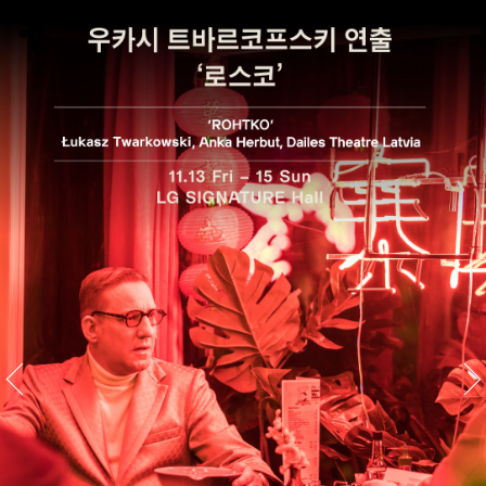
스
킵
네
비
게
이
션
이전배
다음배
너공연
너공연
명
명