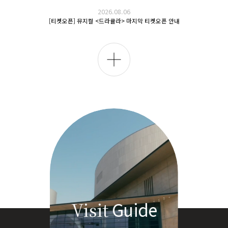
2026.08.06
[티켓오픈] 뮤지컬 <드라큘라> 마지막 티켓오픈 안내
전
체
보
기
Guide
Visit