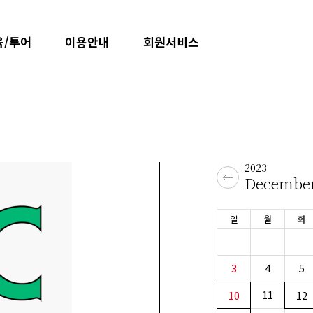
육/투어
이용안내
회원서비스
2023
이
Decembe
전
달
일
월
화
3
4
5
11
10
12