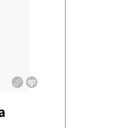
링
관
크
심
공
공
유
연
a
하
기