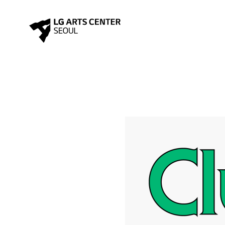
스
킵
네
비
공
게
연
이
상
션
세