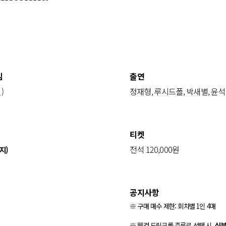
임
출연
)
정재형, 루시드폴, 박새별, 윤석
티켓
전석 120,000원
지)
공지사항
※ 구매 매수 제한: 회차별 1인 4매
※ 웰컴 드링크를 주류로 선택 시,
신분