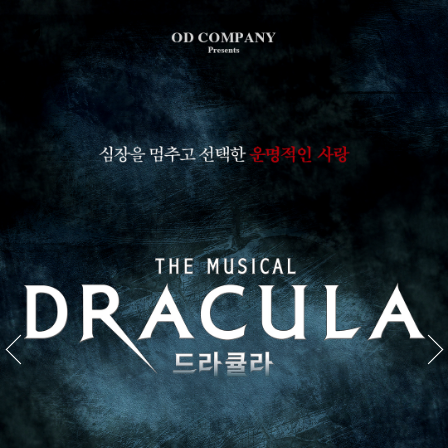
스
킵
네
비
게
이
션
이전배
다음배
너공연
너공연
명
명