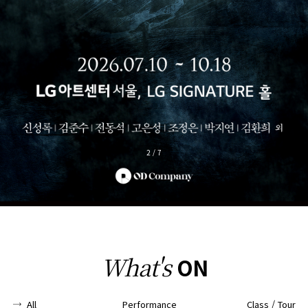
2
/
7
What's
ON
All
Performance
Class / Tour